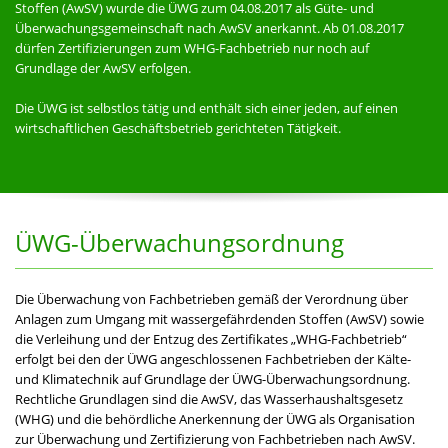
Stoffen (AwSV) wurde die ÜWG zum 04.08.2017 als Güte- und
Überwachungsgemeinschaft nach AwSV anerkannt. Ab 01.08.2017
dürfen Zertifizierungen zum WHG-Fachbetrieb nur noch auf
Grundlage der AwSV erfolgen.
Die ÜWG ist selbstlos tätig und enthält sich einer jeden, auf einen
wirtschaftlichen Geschäftsbetrieb gerichteten Tätigkeit.
ÜWG-Überwachungsordnung
Die Überwachung von Fachbetrieben gemäß der Verordnung über
Anlagen zum Umgang mit wassergefährdenden Stoffen (AwSV) sowie
die Verleihung und der Entzug des Zertifikates „WHG-Fachbetrieb“
erfolgt bei den der ÜWG angeschlossenen Fachbetrieben der Kälte-
und Klimatechnik auf Grundlage der ÜWG-Überwachungsordnung.
Rechtliche Grundlagen sind die AwSV, das Wasserhaushaltsgesetz
(WHG) und die behördliche Anerkennung der ÜWG als Organisation
zur Überwachung und Zertifizierung von Fachbetrieben nach AwSV.