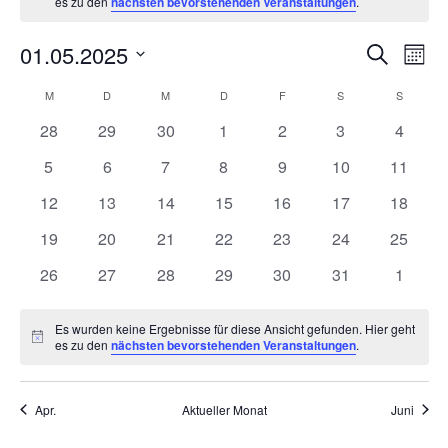
es zu den
nächsten bevorstehenden Veranstaltungen
.
Veran
01.05.2025
Ve
Suche
Mona
Datum
Such-
Ans
Kalender
M
MONTAG
D
DIENSTAG
M
MITTWOCH
D
DONNERSTAG
F
FREITAG
S
SAMSTAG
S
SONNT
wählen.
0
0
0
0
0
0
und
0
28
29
30
1
2
3
4
Na
von
Veranstaltungen
Veranstaltungen
Veranstaltungen
Veranstaltungen
Veranstaltungen
Veranstaltunge
Veranst
0
0
0
0
0
0
0
5
6
7
8
9
10
11
Ansic
Veranstaltungen
Veranstaltungen
Veranstaltungen
Veranstaltungen
Veranstaltungen
Veranstaltungen
Veranstaltungen
Veranst
0
0
0
0
0
0
0
12
13
14
15
16
17
18
Veranstaltungen
Veranstaltungen
Veranstaltungen
Veranstaltungen
Veranstaltungen
Veranstaltungen
Veranst
0
0
0
0
0
0
0
19
20
21
22
23
24
25
Veranstaltungen
Veranstaltungen
Veranstaltungen
Veranstaltungen
Veranstaltungen
Veranstaltungen
Veranst
0
0
0
0
0
0
0
26
27
28
29
30
31
1
Veranstaltungen
Veranstaltungen
Veranstaltungen
Veranstaltungen
Veranstaltungen
Veranstaltungen
Veranst
Es wurden keine Ergebnisse für diese Ansicht gefunden. Hier geht
Hinweis
es zu den
nächsten bevorstehenden Veranstaltungen
.
Apr.
Aktueller Monat
Juni