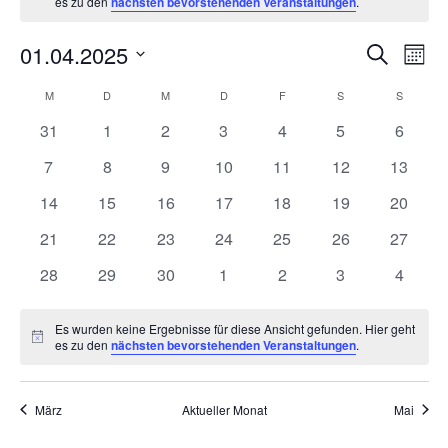
es zu den
nächsten bevorstehenden Veranstaltungen
.
Veran
01.04.2025
Ve
Suche
Mona
Datum
Such-
Ans
Kalender
M
MONTAG
D
DIENSTAG
M
MITTWOCH
D
DONNERSTAG
F
FREITAG
S
SAMSTAG
S
SONNT
wählen.
0
0
0
0
0
0
und
0
31
1
2
3
4
5
6
Na
von
Veranstaltungen
Veranstaltungen
Veranstaltungen
Veranstaltungen
Veranstaltungen
Veranstaltunge
Veranst
0
0
0
0
0
0
0
7
8
9
10
11
12
13
Ansic
Veranstaltungen
Veranstaltungen
Veranstaltungen
Veranstaltungen
Veranstaltungen
Veranstaltungen
Veranstaltungen
Veranst
0
0
0
0
0
0
0
14
15
16
17
18
19
20
Veranstaltungen
Veranstaltungen
Veranstaltungen
Veranstaltungen
Veranstaltungen
Veranstaltungen
Veranst
0
0
0
0
0
0
0
21
22
23
24
25
26
27
Veranstaltungen
Veranstaltungen
Veranstaltungen
Veranstaltungen
Veranstaltungen
Veranstaltungen
Veranst
0
0
0
0
0
0
0
28
29
30
1
2
3
4
Veranstaltungen
Veranstaltungen
Veranstaltungen
Veranstaltungen
Veranstaltungen
Veranstaltunge
Veranst
Es wurden keine Ergebnisse für diese Ansicht gefunden. Hier geht
Hinweis
es zu den
nächsten bevorstehenden Veranstaltungen
.
März
Aktueller Monat
Mai